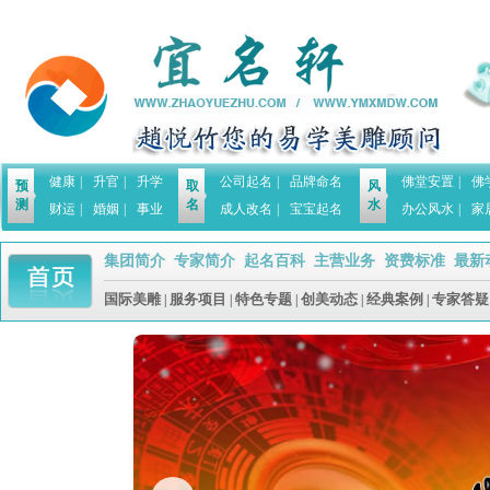
健康
|
升官
|
升学
公司起名
|
品牌命名
佛堂安置
|
佛
预
取
风
测
名
水
财运
|
婚姻
|
事业
成人改名
|
宝宝起名
办公风水
|
家
集团简介
专家简介
起名百科
主营业务
资费标准
最新
|
|
|
|
|
国际美雕
服务项目
特色专题
创美动态
经典案例
专家答疑
|
|
|
|
|