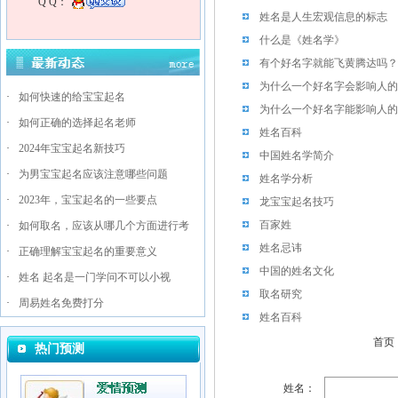
Q Q：
姓名是人生宏观信息的标志
什么是《姓名学》
有个好名字就能飞黄腾达吗？
为什么一个好名字会影响人的
·
如何快速的给宝宝起名
为什么一个好名字能影响人的
·
如何正确的选择起名老师
姓名百科
·
2024年宝宝起名新技巧
中国姓名学简介
·
为男宝宝起名应该注意哪些问题
姓名学分析
·
2023年，宝宝起名的一些要点
龙宝宝起名技巧
百家姓
·
如何取名，应该从哪几个方面进行考
姓名忌讳
·
正确理解宝宝起名的重要意义
中国的姓名文化
·
姓名 起名是一门学问不可以小视
取名研究
·
周易姓名免费打分
姓名百科
首页
热门预测
姓名：