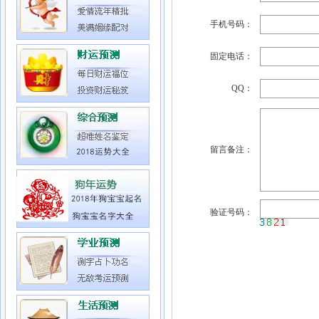
手机号码：
固定电话：
QQ：
留言备注：
验证号码：