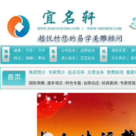
健康
|
升官
|
升学
公司起名
|
品牌命名
佛堂安置
|
佛
预
取
风
测
名
水
财运
|
婚姻
|
事业
成人改名
|
宝宝起名
办公风水
|
家
集团简介
专家简介
起名百科
主营业务
资费标准
最新
|
|
|
|
|
国际美雕
服务项目
特色专题
创美动态
经典案例
专家答疑
|
|
|
|
|