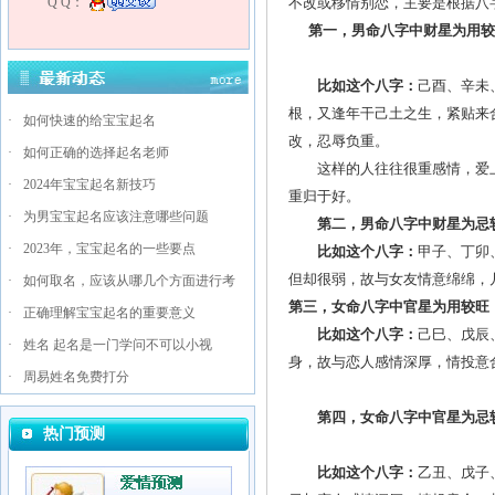
Q Q：
不改或移情别恋，主要是根据八
第一，男命八字中财星为用较
比如这个八字：
己酉、辛未
根，又逢年干己土之生，紧贴来
·
如何快速的给宝宝起名
改，忍辱负重。
·
如何正确的选择起名老师
这样的人往往很重感情，爱上
·
2024年宝宝起名新技巧
重归于好。
·
为男宝宝起名应该注意哪些问题
第二，男命八字中财星为忌
·
2023年，宝宝起名的一些要点
比如这个八字：
甲子、丁卯
但却很弱，故与女友情意绵绵，
·
如何取名，应该从哪几个方面进行考
第三，女命八字中官星为用较旺
·
正确理解宝宝起名的重要意义
比如这个八字：
己巳、戊辰
·
姓名 起名是一门学问不可以小视
身，故与恋人感情深厚，情投意
·
周易姓名免费打分
第四，女命八字中官星为忌
热门预测
比如这个八字：
乙丑、戊子