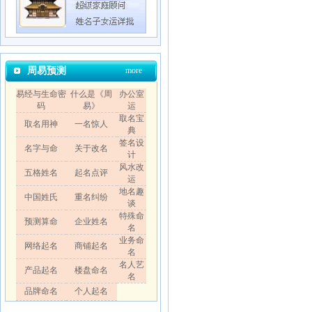
周易预测
more
易经与生命密
什么是《周
办公室
码
易》
运
取名宝
取名用神
一名惊人
典
签名设
名字与命
关于改名
计
风水改
五格姓名
起名点评
运
地名趣
中国姓氏
重名纠纷
谈
特殊命
预测算命
企业姓名
名
业务命
网络起名
商铺起名
名
名人艺
产品起名
楼盘命名
名
品牌命名
个人起名