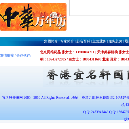
集团简介
|
专家简介
|
起名百科
|
主营业务
|
服务总览
|
最
北京同维药品 张女士：13910804711 | 天津美容机构 张女士：1375
友情链接 / 合作伙伴:
桐：18643272885 / 白女士：18804311696 北京 灵君：1864327
宜名轩美雕网 2005 - 2010 All Rights Reserved. 地址：香港九龍旺角花園街2-16號好
机:
1
Q Q: 2453945448 Q Q: 1564
技