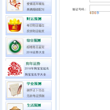
验证号码：