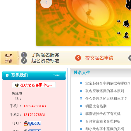
姓名人生
联系我们
more
宝宝起好名字的依据有哪些？
取名应该遵循的基本原则
热线电
话：
什么是姓名的五格和三才？
手机1：
13894233143
明星改名热潮
李嘉诚孙子名字有玄机
手机2：
13179276831
台湾首富姓名命理解析
Q Q：
印小天名字中蕴藏的灾祸