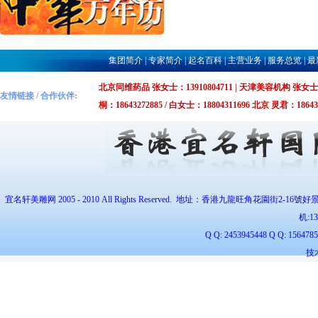
集团简介
|
专家简介
|
起名百科
|
主营业务
|
服务总览
|
最
北京同维药品 张女士：13910804711 | 天津美容机构 张女士：1375
友情链接 / 合作伙伴:
桐：18643272885 / 白女士：18804311696 北京 灵君：1864327
宜名轩美雕网 2005 - 2010 All Rights Reserved. 地址：香港九龍旺角花園街2-16號好
机:
1
Q Q: 2453945448 Q Q: 1564
技