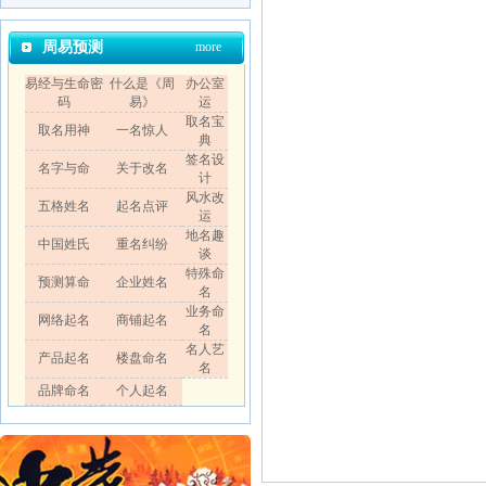
周易预测
more
易经与生命密
什么是《周
办公室
码
易》
运
取名宝
取名用神
一名惊人
典
签名设
名字与命
关于改名
计
风水改
五格姓名
起名点评
运
地名趣
中国姓氏
重名纠纷
谈
特殊命
预测算命
企业姓名
名
业务命
网络起名
商铺起名
名
名人艺
产品起名
楼盘命名
名
品牌命名
个人起名