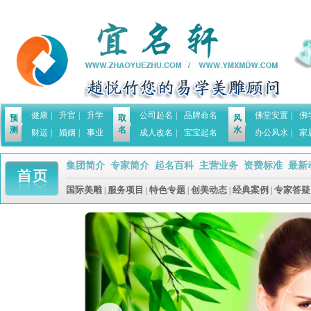
健康
|
升官
|
升学
公司起名
|
品牌命名
佛堂安置
|
佛
预
取
风
测
名
水
财运
|
婚姻
|
事业
成人改名
|
宝宝起名
办公风水
|
家
集团简介
专家简介
起名百科
主营业务
资费标准
最新
|
|
|
|
|
国际美雕
服务项目
特色专题
创美动态
经典案例
专家答疑
|
|
|
|
|