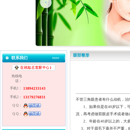
眼部整形
联系我们
more
热线电
话：
手机1：
13894233143
手机2：
13179276831
不管三角眼患者有什么动机，治
Q Q：
1、如果你是在40岁以下，可
Q Q：
况，再考虑做双眼皮手术或者做
2、年龄在40岁以上的，大多
3、对于眉毛下垂并不严重，瞳