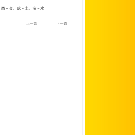
、酉－金、戌－土、亥－水
上一篇
下一篇