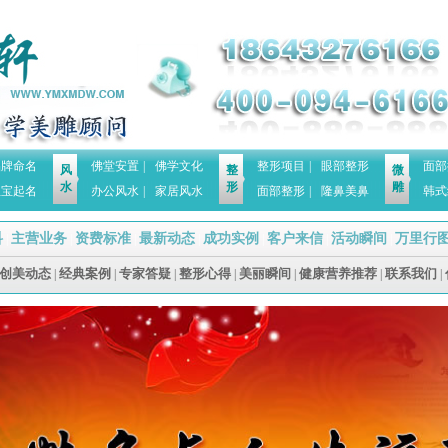
品牌命名
佛堂安置
|
佛学文化
整形项目
|
眼部整形
面部
风
整
微
水
形
雕
宝宝起名
办公风水
|
家居风水
面部整形
|
隆鼻美鼻
韩式
科
主营业务
资费标准
最新动态
成功实例
客户来信
活动瞬间
万里行
|
|
|
|
|
|
|
创美动态
经典案例
专家答疑
整形心得
美丽瞬间
健康营养推荐
联系我们
|
|
|
|
|
|
|