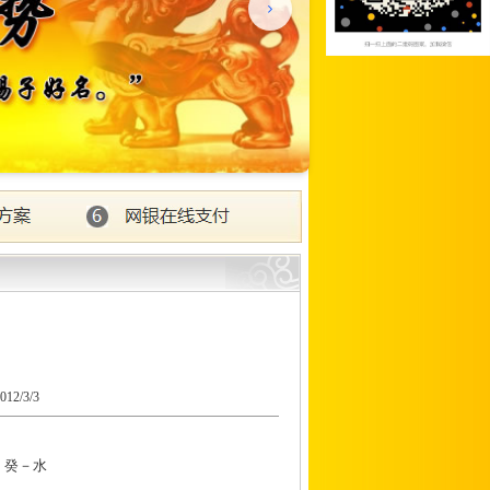
/3/3
、癸－水