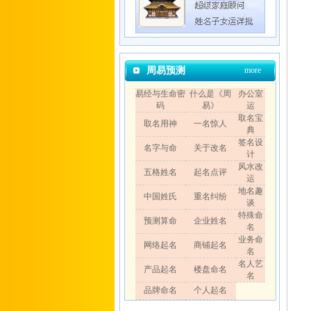
周易预测
more
易经与生命密
什么是《周
办公室
码
易》
运
取名宝
取名用神
一名惊人
典
签名设
名字与命
关于改名
计
风水改
五格姓名
起名点评
运
地名趣
中国姓氏
重名纠纷
谈
特殊命
预测算命
企业姓名
名
业务命
网络起名
商铺起名
名
名人艺
产品起名
楼盘命名
名
品牌命名
个人起名