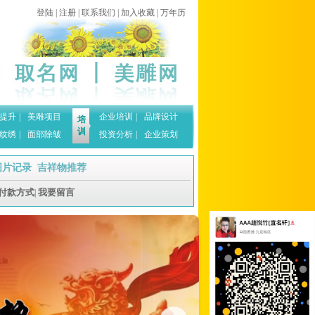
登陆
|
注册
|
联系我们
|
加入收藏
|
万年历
提升
|
美雕项目
企业培训
|
品牌设计
培
训
纹绣
|
面部除皱
投资分析
|
企业策划
图片记录
吉祥物推荐
|
付款方式
我要留言
|