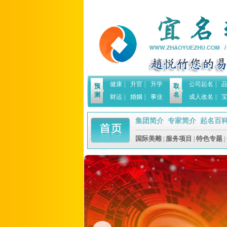
健康
|
升官
|
升学
公司起名
|
预
取
测
名
财运
|
婚姻
|
事业
成人改名
|
集团简介
专家简介
起名百
|
|
国际美雕
服务项目
特色专题
|
|
|