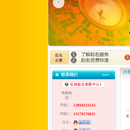
八
联系我们
more
热线电
话：
手机1：
13894233143
手机2：
13179276831
天
Q Q：
甲