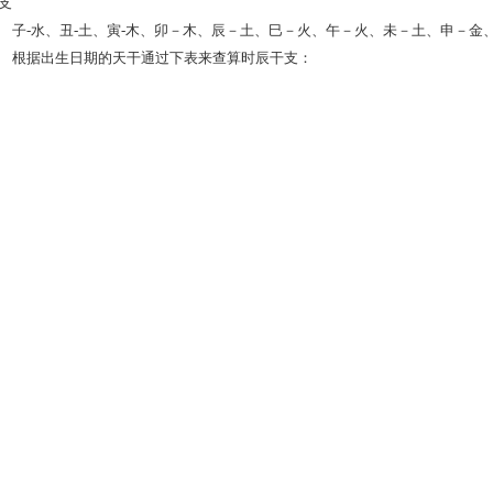
支
-水、丑-土、寅-木、卯－木、辰－土、巳－火、午－火、未－土、申－金
据出生日期的天干通过下表来查算时辰干支：