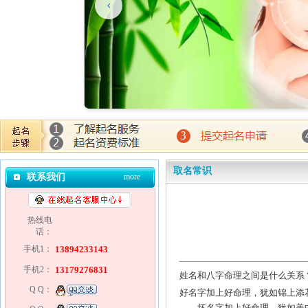
取名常识
联系我们
more
热线电
话：
手机1：
13894233143
手机2：
13179276831
姓名和八字命理之间是什么关系
Q Q：
好名字加上好命理，犹如锦上添
坏名字加上好命理，犹如美