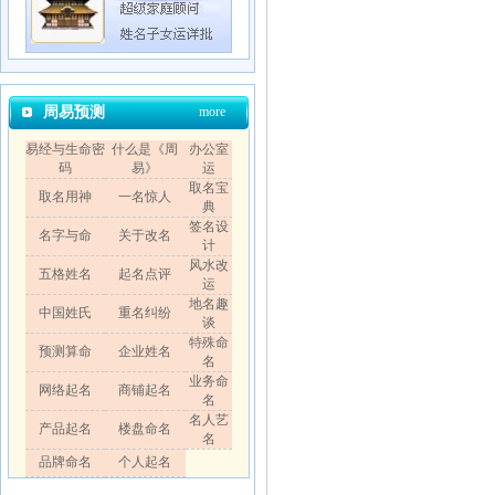
周易预测
more
易经与生命密
什么是《周
办公室
码
易》
运
取名宝
取名用神
一名惊人
典
签名设
名字与命
关于改名
计
风水改
五格姓名
起名点评
运
地名趣
中国姓氏
重名纠纷
谈
特殊命
预测算命
企业姓名
名
业务命
网络起名
商铺起名
名
名人艺
产品起名
楼盘命名
名
品牌命名
个人起名