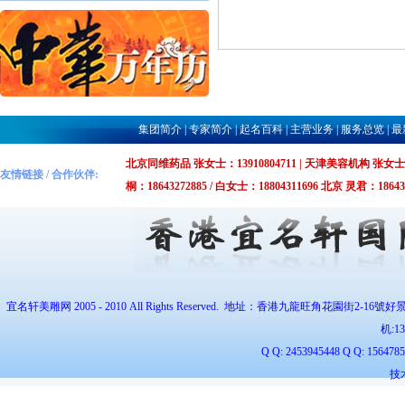
集团简介
|
专家简介
|
起名百科
|
主营业务
|
服务总览
|
最
北京同维药品 张女士：13910804711 | 天津美容机构 张女士：1375
友情链接 / 合作伙伴:
桐：18643272885 / 白女士：18804311696 北京 灵君：1864327
宜名轩美雕网 2005 - 2010 All Rights Reserved. 地址：香港九龍旺角花園街2-16號好
机:
1
Q Q: 2453945448 Q Q: 1564
技