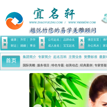
健康
|
升官
|
升学
公司起名
|
品牌命名
佛堂安置
|
佛
预
取
风
测
名
水
财运
|
婚姻
|
事业
成人改名
|
宝宝起名
办公风水
|
家
集团简介
专家简介
起名百科
主营业务
资费标准
最新
|
|
|
|
|
国际美雕
服务项目
特色专题
创美动态
经典案例
专家答疑
|
|
|
|
|